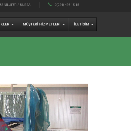
32 NILÜFER / BURSA
0(224) 495 15 15
IKLER
MÜŞTERI HIZMETLERI
İLETIŞIM