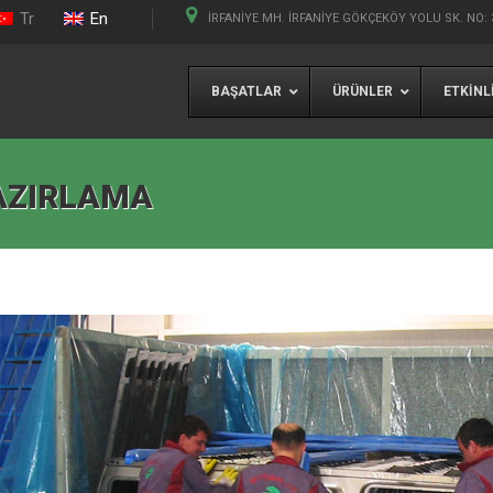
Tr
En
İRFANIYE MH. İRFANIYE GÖKÇEKÖY YOLU SK. NO: 
BAŞATLAR
ÜRÜNLER
ETKINL
AZIRLAMA