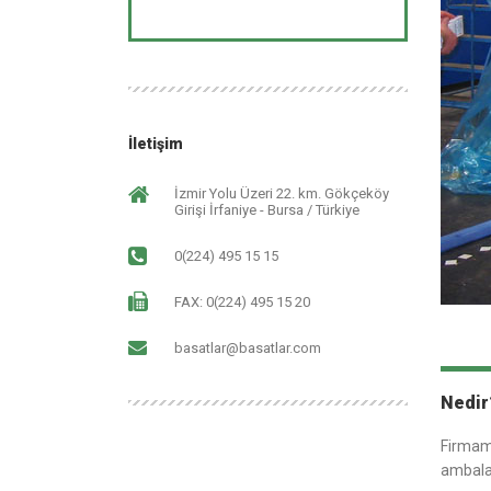
İletişim
İzmir Yolu Üzeri 22. km. Gökçeköy
Girişi İrfaniye - Bursa / Türkiye
0(224) 495 15 15
FAX: 0(224) 495 15 20
basatlar@basatlar.com
Nedir
Firmamı
ambala