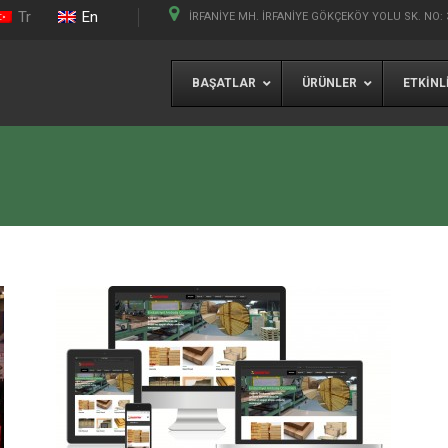
Tr
En
İRFANIYE MH. İRFANIYE GÖKÇEKÖY YOLU SK. NO: 
BAŞATLAR
ÜRÜNLER
ETKINL