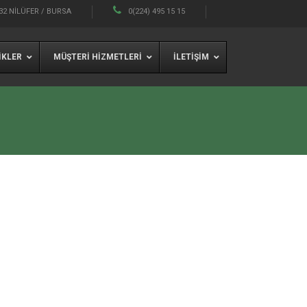
32 NILÜFER / BURSA
0(224) 495 15 15
IKLER
MÜŞTERI HIZMETLERI
İLETIŞIM