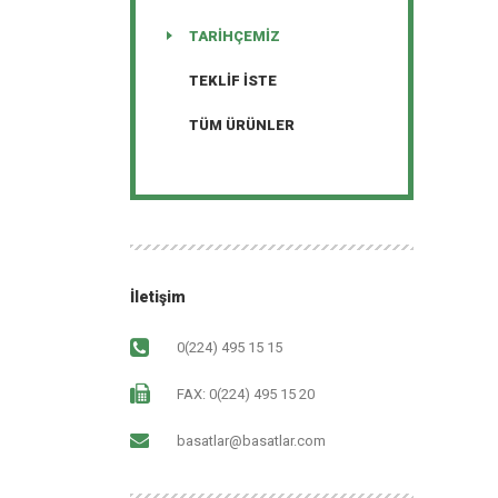
TARIHÇEMIZ
TEKLIF İSTE
TÜM ÜRÜNLER
İletişim
0(224) 495 15 15
FAX: 0(224) 495 15 20
basatlar@basatlar.com