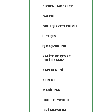
BIZDEN HABERLER
GALERI
GRUP ŞIRKETLERIMIZ
İLETIŞIM
İŞ BAŞVURUSU
KALITE VE ÇEVRE
POLITIKAMIZ
KAPI SERENI
KERESTE
MASIF PANEL
OSB – PLYWOOD
SIZI ARAYALIM