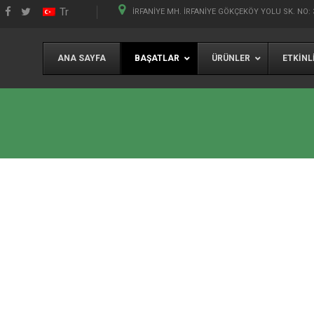
Tr
İRFANIYE MH. İRFANIYE GÖKÇEKÖY YOLU SK. NO: 
ANA SAYFA
BAŞATLAR
ÜRÜNLER
ETKINL