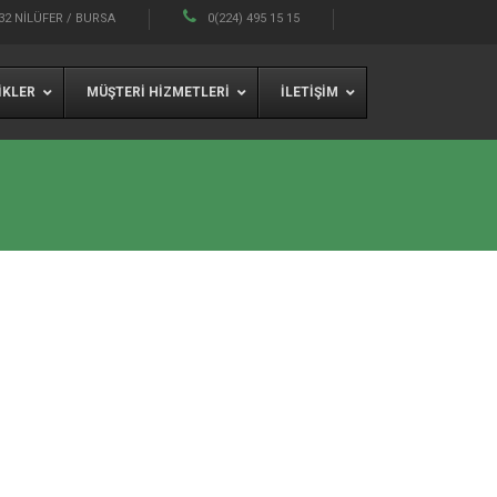
32 NILÜFER / BURSA
0(224) 495 15 15
IKLER
MÜŞTERI HIZMETLERI
İLETIŞIM