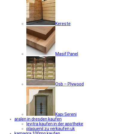
Kereste
Masif Panel
Osb – Plywood
Kapı Sereni
aralen in dresden kaufen
levitra kaufen in der apotheke
plaquenil zu verkaufen uk
kamagra 100mg kaufen