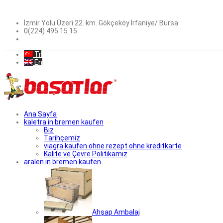
İzmir Yolu Üzeri 22. km. Gökçeköy İrfaniye/ Bursa
0(224) 495 15 15
Tr
En
Ana Sayfa
kaletra in bremen kaufen
Biz
Tarihçemiz
viagra kaufen ohne rezept ohne kreditkarte
Kalite ve Çevre Politikamız
aralen in bremen kaufen
Ahşap Ambalaj