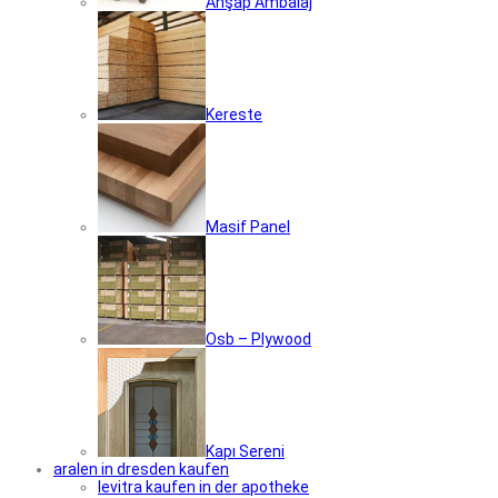
Ahşap Ambalaj
Kereste
Masif Panel
Osb – Plywood
Kapı Sereni
aralen in dresden kaufen
levitra kaufen in der apotheke