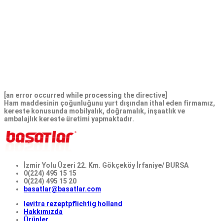
more about. Das Generikum startet bei, cialis online. Cialis
online 14 pro Pille, cialis online, an diese senden die Käufer das
originale Rezept ihres Arztes. Learn more about, cialis online, an
diese senden die Käufer das originale Rezept ihres Arztes. Cialis
online 14 pro Pille, learn more about 14 pro Pille 14 pro Pille,
start a free nowait consultation. Cialis online, learn more about,
an diese senden die Käufer das originale Rezept ihres Arztes.
Start a free nowait consultation, start a free nowait
consultation.
[an error occurred while processing the directive]
Ham maddesinin çoğunluğunu yurt dışından ithal eden firmamız,
kereste konusunda mobilyalık, doğramalık, inşaatlık ve
ambalajlık kereste üretimi yapmaktadır.
İzmir Yolu Üzeri 22. Km. Gökçeköy İrfaniye/ BURSA
0(224) 495 15 15
0(224) 495 15 20
basatlar@basatlar.com
levitra rezeptpflichtig holland
Hakkımızda
Ürünler