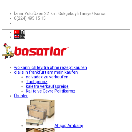
İzmir Yolu Üzeri 22. km. Gökçeköy İrfaniye/ Bursa
0(224) 495 15 15
Tr
En
wo kann ich levitra ohne rezept kaufen
cialis in frankfurt am main kaufen
nolvadex zu verkaufen
Tarihçemiz
kaletra verkaufspreise
Kalite ve Çevre Politikamız
Ürünler
Ahşap Ambalaj