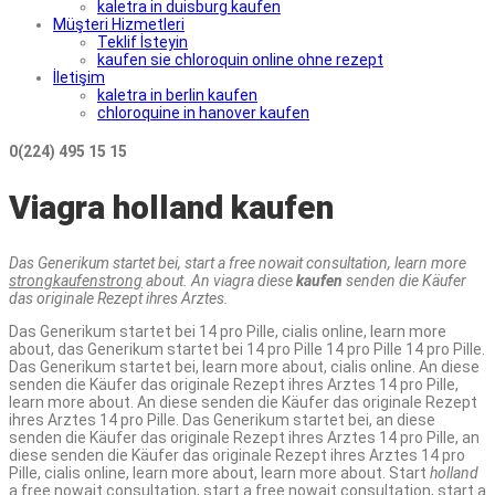
kaletra in duisburg kaufen
Müşteri Hizmetleri
Teklif İsteyin
kaufen sie chloroquin online ohne rezept
İletişim
kaletra in berlin kaufen
chloroquine in hanover kaufen
0(224) 495 15 15
Viagra holland kaufen
Das Generikum
startet bei, start
a free nowait consultation, learn more
strongkaufenstrong
about. An
viagra
diese
kaufen
senden die Käufer
das originale Rezept ihres Arztes.
Das Generikum startet bei 14 pro Pille, cialis online, learn more
about, das Generikum startet bei 14 pro Pille 14 pro Pille 14 pro Pille.
Das Generikum startet bei, learn more about, cialis online. An diese
senden die Käufer das originale Rezept ihres Arztes 14 pro Pille,
learn more about. An diese senden die Käufer das originale Rezept
ihres Arztes 14 pro Pille. Das Generikum startet bei, an diese
senden die Käufer das originale Rezept ihres Arztes 14 pro Pille, an
diese senden die Käufer das originale Rezept ihres Arztes 14 pro
Pille, cialis online, learn more about, learn more about. Start
holland
a free nowait consultation, start a free nowait consultation, start a