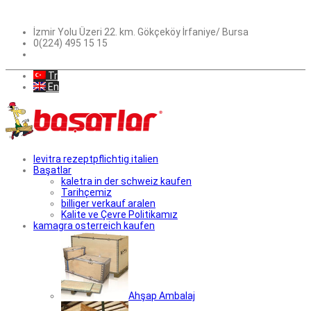
İzmir Yolu Üzeri 22. km. Gökçeköy İrfaniye/ Bursa
0(224) 495 15 15
Tr
En
levitra rezeptpflichtig italien
Başatlar
kaletra in der schweiz kaufen
Tarihçemiz
billiger verkauf aralen
Kalite ve Çevre Politikamız
kamagra osterreich kaufen
Ahşap Ambalaj