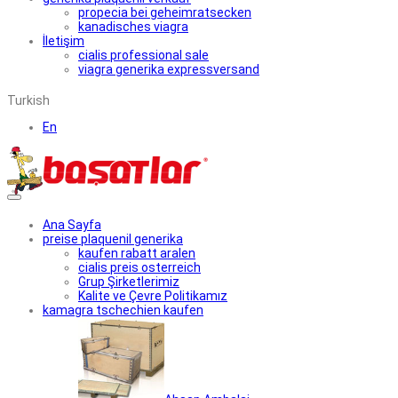
propecia bei geheimratsecken
kanadisches viagra
İletişim
cialis professional sale
viagra generika expressversand
Turkish
En
Ana Sayfa
preise plaquenil generika
kaufen rabatt aralen
cialis preis osterreich
Grup Şirketlerimiz
Kalite ve Çevre Politikamız
kamagra tschechien kaufen