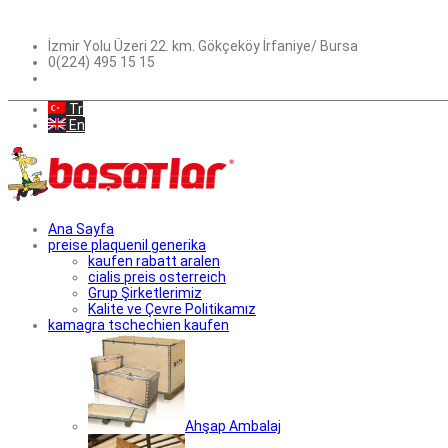
İzmir Yolu Üzeri 22. km. Gökçeköy İrfaniye/ Bursa
0(224) 495 15 15
Tr
En
Ana Sayfa
preise plaquenil generika
kaufen rabatt aralen
cialis preis osterreich
Grup Şirketlerimiz
Kalite ve Çevre Politikamız
kamagra tschechien kaufen
Ahşap Ambalaj