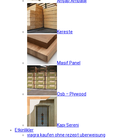
Ahşap Ambalaj
Kereste
Masif Panel
Osb – Plywood
Kapı Sereni
Etkinlikler
viagra kaufen ohne rezept uberweisung