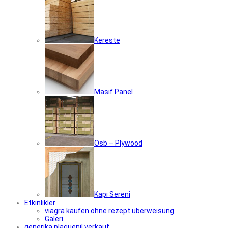
Kereste
Masif Panel
Osb – Plywood
Kapı Sereni
Etkinlikler
viagra kaufen ohne rezept uberweisung
Galeri
generika plaquenil verkauf