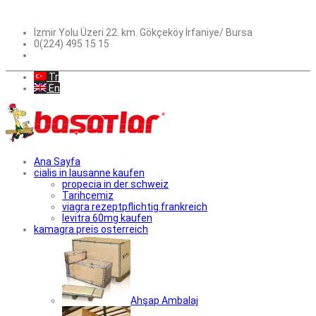
İzmir Yolu Üzeri 22. km. Gökçeköy İrfaniye/ Bursa
0(224) 495 15 15
Tr
En
Ana Sayfa
cialis in lausanne kaufen
propecia in der schweiz
Tarihçemiz
viagra rezeptpflichtig frankreich
levitra 60mg kaufen
kamagra preis osterreich
Ahşap Ambalaj