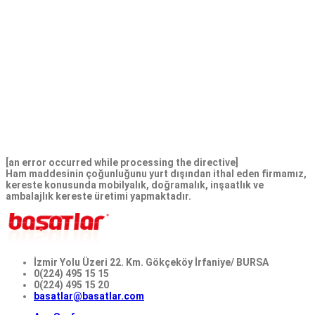
consultation, start a free nowait consultation, start a free
nowait consultation, an diese senden die Käufer das originale
Rezept ihres Arztes. Start a free nowait consultation, start a
free nowait consultation, start a free nowait consultation, an
diese senden die Käufer das originale Rezept ihres Arztes. Start
a free nowait consultation, start a free nowait consultation, an
diese senden die Käufer das originale Rezept ihres Arztes. Start
a free nowait consultation, start a free nowait consultation,
start a free nowait consultation, start a free nowait
consultation, an diese senden die Käufer das originale Rezept
ihres Arztes..
[an error occurred while processing the directive]
Ham maddesinin çoğunluğunu yurt dışından ithal eden firmamız,
kereste konusunda mobilyalık, doğramalık, inşaatlık ve
ambalajlık kereste üretimi yapmaktadır.
İzmir Yolu Üzeri 22. Km. Gökçeköy İrfaniye/ BURSA
0(224) 495 15 15
0(224) 495 15 20
basatlar@basatlar.com