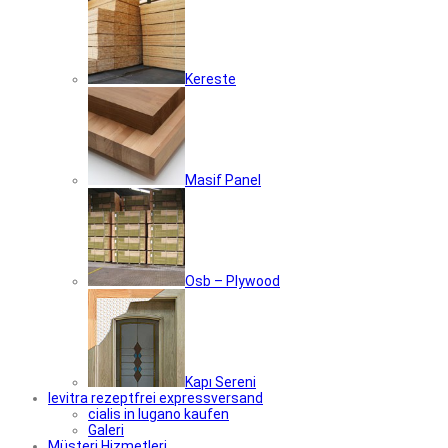
Kereste
Masif Panel
Osb – Plywood
Kapı Sereni
levitra rezeptfrei expressversand
cialis in lugano kaufen
Galeri
Müşteri Hizmetleri