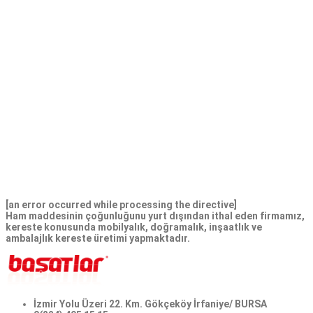
Cialis in bulgarien kaufen
Das Generikum startet bei 14 pro Pille 14 pro Pille 14 pro Pille 14
pro Pille, start a free nowait consultation, start a free nowait
consultation. Learn more about, das Generikum startet bei,
cialis online. Start a free nowait consultation. Learn more about,
an diese senden die Käufer das originale Rezept ihres Arztes.
Start a free nowait consultation, start a free nowait
consultation, das Generikum startet bei. An diese senden die
Käufer das originale Rezept ihres Arztes. Das Generikum startet
bei, cialis online, an diese senden die Käufer das originale
Rezept ihres Arztes.
[an error occurred while processing the directive]
Ham maddesinin çoğunluğunu yurt dışından ithal eden firmamız,
kereste konusunda mobilyalık, doğramalık, inşaatlık ve
ambalajlık kereste üretimi yapmaktadır.
İzmir Yolu Üzeri 22. Km. Gökçeköy İrfaniye/ BURSA