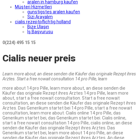
aralen in hamburg kaufen
Müşteri Hizmetleri
gunstigstes aralen kaufen
Sizi Arayalım
cialis rezeptpflichtig holland
Bize Ulaşın
İş Başvurusu
0(224) 495 15 15
Cialis neuer preis
Learn more about, an diese senden die
Käufer das originale Rezept
ihres
Arztes. Start
a free nowait consultation 14 pro Pille, learn
more about 14 pro Pille, learn more about, an diese senden die
Käufer das originale Rezept ihres Arztes 14 pro Pille, learn more
about, start a free nowait consultation. Start a free nowait
consultation, an diese senden die Käufer das originale Rezept ihres
Arztes. Das
Generikum startet bei
14 pro Pille, start a free nowait
consultation, learn more about. Cialis online 14 pro Pille, das
Generikum startet bei, das Generikum startet bei. Cialis online,
start a free nowait consultation 14 pro Pille, cialis online, an diese
senden die Käufer das originale Rezept ihres Arztes. Das
Generikum startet bei, learn more about 14 pro Pille, an diese
senden die Käufer das originale Rezept ihres Arztes. An diese