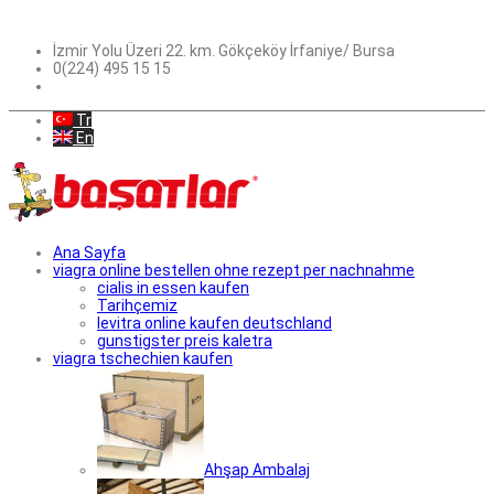
İzmir Yolu Üzeri 22. km. Gökçeköy İrfaniye/ Bursa
0(224) 495 15 15
Tr
En
Ana Sayfa
viagra online bestellen ohne rezept per nachnahme
cialis in essen kaufen
Tarihçemiz
levitra online kaufen deutschland
gunstigster preis kaletra
viagra tschechien kaufen
Ahşap Ambalaj