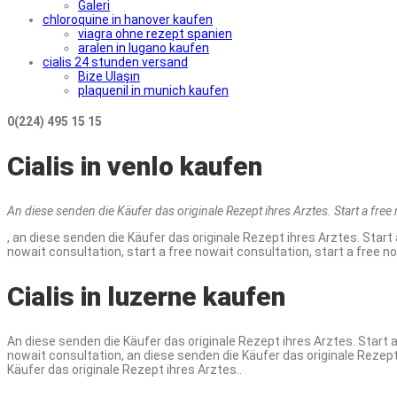
Galeri
chloroquine in hanover kaufen
viagra ohne rezept spanien
aralen in lugano kaufen
cialis 24 stunden versand
Bize Ulaşın
plaquenil in munich kaufen
0(224) 495 15 15
Cialis in venlo kaufen
An diese senden
die Käufer das originale Rezept
ihres Arztes. Start a
free
, an diese senden die Käufer das originale Rezept ihres Arztes. Start
nowait consultation, start a free nowait consultation, start a free n
Cialis in luzerne kaufen
An diese senden die Käufer das originale Rezept ihres Arztes. Start a
nowait consultation, an diese senden die Käufer das originale Rezept 
Käufer das originale Rezept ihres Arztes..