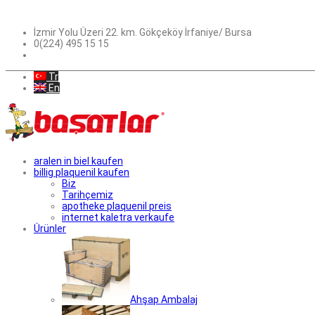
İzmir Yolu Üzeri 22. km. Gökçeköy İrfaniye/ Bursa
0(224) 495 15 15
Tr
En
aralen in biel kaufen
billig plaquenil kaufen
Biz
Tarihçemiz
apotheke plaquenil preis
internet kaletra verkaufe
Ürünler
Ahşap Ambalaj