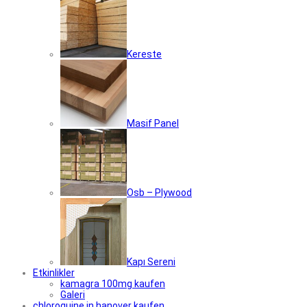
Kereste
Masif Panel
Osb – Plywood
Kapı Sereni
Etkinlikler
kamagra 100mg kaufen
Galeri
chloroquine in hanover kaufen