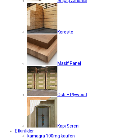
Ahşap Ambalaj
Kereste
Masif Panel
Osb – Plywood
Kapı Sereni
Etkinlikler
kamagra 100mg kaufen