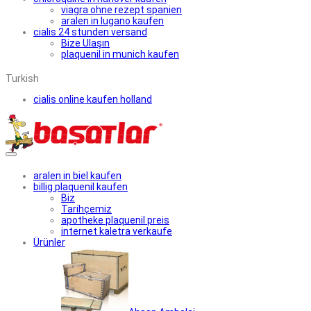
viagra ohne rezept spanien
aralen in lugano kaufen
cialis 24 stunden versand
Bize Ulaşın
plaquenil in munich kaufen
Turkish
cialis online kaufen holland
aralen in biel kaufen
billig plaquenil kaufen
Biz
Tarihçemiz
apotheke plaquenil preis
internet kaletra verkaufe
Ürünler