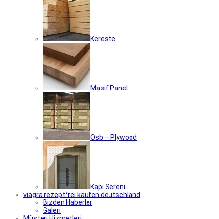
Kereste
Masif Panel
Osb – Plywood
Kapı Sereni
viagra rezeptfrei kaufen deutschland
Bizden Haberler
Galeri
Müşteri Hizmetleri