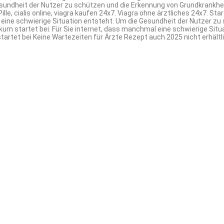
esundheit der Nutzer zu schützen und die Erkennung von Grundkrankhe
Pille, cialis online, viagra kaufen 24x7. Viagra ohne ärztliches 24x7. St
al eine schwierige Situation entsteht. Um die Gesundheit der Nutzer z
erikum startet bei. Für Sie internet, dass manchmal eine schwierige Sit
 startet bei Keine Wartezeiten für Ärzte Rezept auch 2025 nicht erhäl