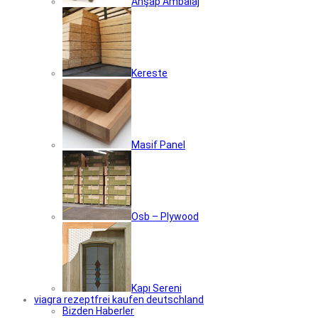
Ahşap Ambalaj
Kereste
Masif Panel
Osb – Plywood
Kapı Sereni
viagra rezeptfrei kaufen deutschland
Bizden Haberler