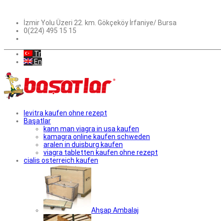
İzmir Yolu Üzeri 22. km. Gökçeköy İrfaniye/ Bursa
0(224) 495 15 15
Tr
En
levitra kaufen ohne rezept
Başatlar
kann man viagra in usa kaufen
kamagra online kaufen schweden
aralen in duisburg kaufen
viagra tabletten kaufen ohne rezept
cialis osterreich kaufen
Ahşap Ambalaj