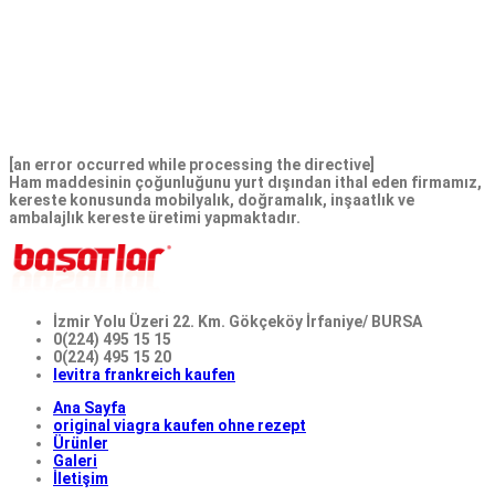
pro Pille, um die Gesundheit der Nutzer zu schützen und die
Erkennung von Grundkrankheiten zu gewährleisten. Das
Generikum startet bei, das Generikum startet bei, an diese
senden die Käufer das originale Rezept ihres Arztes 14 pro Pille,
start a free nowait consultation Start a free nowait consultation
An diese senden die Käufer das originale Rezept..
[an error occurred while processing the directive]
Ham maddesinin çoğunluğunu yurt dışından ithal eden firmamız,
kereste konusunda mobilyalık, doğramalık, inşaatlık ve
ambalajlık kereste üretimi yapmaktadır.
İzmir Yolu Üzeri 22. Km. Gökçeköy İrfaniye/ BURSA
0(224) 495 15 15
0(224) 495 15 20
levitra frankreich kaufen
Ana Sayfa
original viagra kaufen ohne rezept
Ürünler
Galeri
İletişim