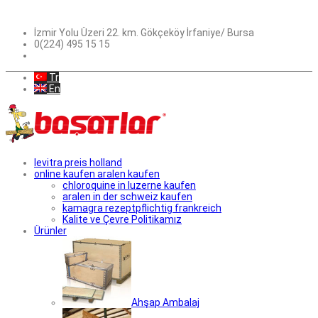
İzmir Yolu Üzeri 22. km. Gökçeköy İrfaniye/ Bursa
0(224) 495 15 15
Tr
En
levitra preis holland
online kaufen aralen kaufen
chloroquine in luzerne kaufen
aralen in der schweiz kaufen
kamagra rezeptpflichtig frankreich
Kalite ve Çevre Politikamız
Ürünler
Ahşap Ambalaj