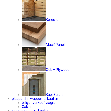
Kereste
Masif Panel
Osb – Plywood
Kapı Sereni
plaquenil in wuppertal kaufen
billiger verkauf viagra
Galeri
viagra apotheke kosten