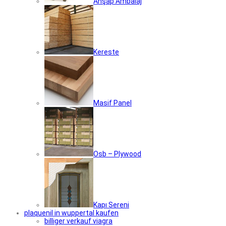
Ahşap Ambalaj
Kereste
Masif Panel
Osb – Plywood
Kapı Sereni
plaquenil in wuppertal kaufen
billiger verkauf viagra